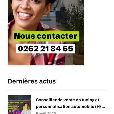
Dernières actus
Conseiller de vente en tuning et
personnalisation automobile (H/F)
– Zone Nord
5 août 2026