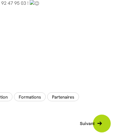
 92 47 95 03 !
tion
Formations
Partenaires
Suivant