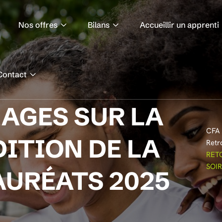
Nos offres
Bilans
Accueillir un apprenti
Contact
AGES SUR LA
CFA 
ITION DE LA
Retr
RET
SOI
AURÉATS 2025