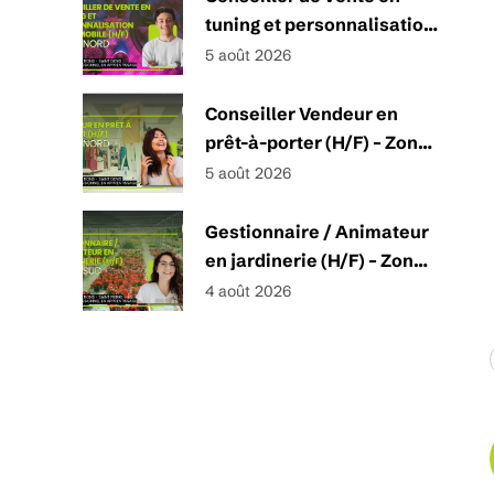
tuning et personnalisation
automobile (H/F) – Zone
5 août 2026
Nord
Conseiller Vendeur en
prêt-à-porter (H/F) – Zone
Nord
5 août 2026
Gestionnaire / Animateur
en jardinerie (H/F) – Zone
SUD
4 août 2026