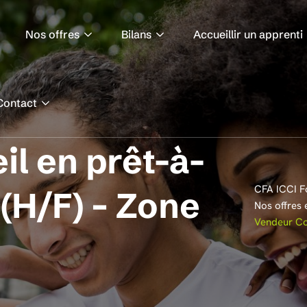
Nos offres
Bilans
Accueillir un apprenti
Contact
l en prêt-à-
CFA ICCI F
 (H/F) – Zone
Nos offres 
Vendeur Con