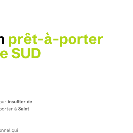
n
p
r
ê
t
-
à
-
p
o
r
t
e
r
e
S
U
D
our
insuffler de
-porter à
Saint
onnel qui