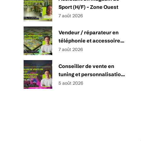
Sport (H/F) – Zone Ouest
7 août 2026
Vendeur / réparateur en
téléphonie et accessoires
(H/F) – Zone Ouest
7 août 2026
Conseiller de vente en
tuning et personnalisation
automobile (H/F) – Zone
5 août 2026
Nord