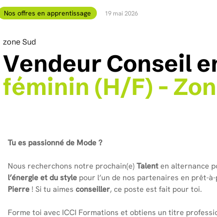
Nos offres en apprentissage
19 mai 2026
zone Sud
V
e
n
d
e
u
r
C
o
n
s
e
i
l
e
f
é
m
i
n
i
n
(
H
/
F
)
-
Z
o
n
Tu es passionné de Mode ?
Nous recherchons notre prochain(e)
Talent
en alternance p
l’énergie et du style
pour l’un de nos partenaires en prêt-à
Pierre
! Si tu aimes
conseiller
, ce poste est fait pour toi.
Forme toi avec ICCI Formations et obtiens un titre professi