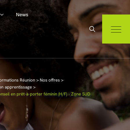
News
ormations Réunion
>
Nos offres
>
en apprentissage
>
seil en prêt-à-porter féminin (H/F) – Zone SUD